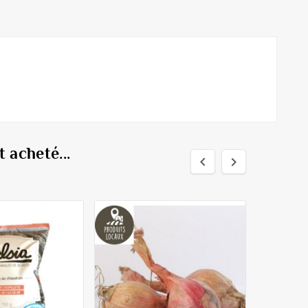
 acheté...

