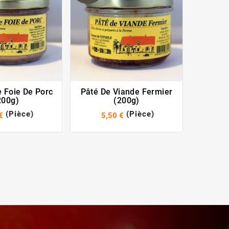
 Foie De Porc
Pâté De Viande Fermier
Rill
200g)
(200g)
Tradit
(Pièce)
(Pièce)
€
5,50 €
5