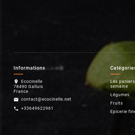
Informations
Catégorie
Ecocinelle
Les paniers
location_on
semaine
78490 Galluis
France
Légumes
contact@ecocinelle.net
email
Fruits
+33649622961
call
Epicerie fin