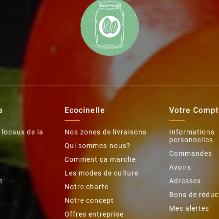
s
Ecocinelle
Votre Compt
 locaux de la
Nos zones de livraisons
Informations
personnelles
Qui sommes-nous?
Commandes
Comment ça marche
Avoirs
Les modes de culture
e
Adresses
Notre charte
Bons de réduc
Notre concept
Mes alertes
Offres entreprise