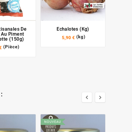
C
tisanales De
Echalotes (kg)
 Au Piment
(kg)
5,90 €
ette (150g)
(Pièce)
€
:


NOUVEAU