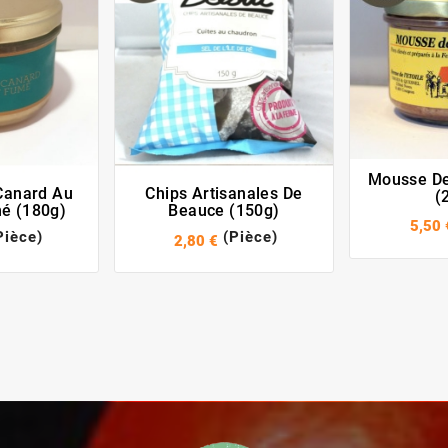
Mousse De
 Canard Au
Chips Artisanales De
(
é (180g)
Beauce (150g)
5,50 
Pièce)
(Pièce)
2,80 €