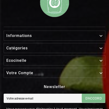

Informations

Catégories

Ecocinelle

Votre Compte
Newsletter
D'ACCORD
Vous pouvez vous désinscrire à tout moment. Vous trouverez