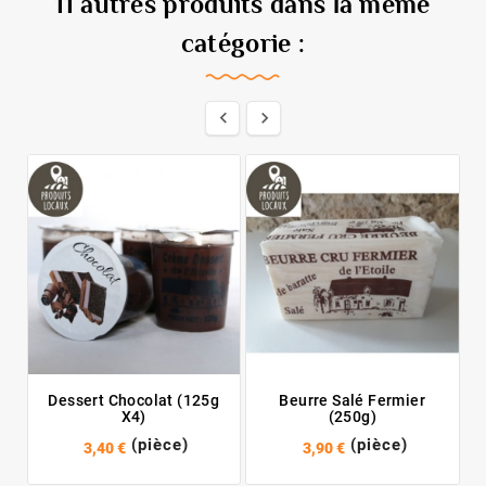
11 autres produits dans la même
catégorie :


Dessert Chocolat (125g
Beurre Salé Fermier
X4)
(250g)
(pièce)
(pièce)
3,40 €
3,90 €