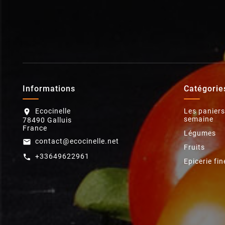
Informations
Catégorie
Ecocinelle
Les paniers
location_on
semaine
78490 Galluis
France
Légumes
contact@ecocinelle.net
email
Fruits
+33649622961
call
Epicerie fin