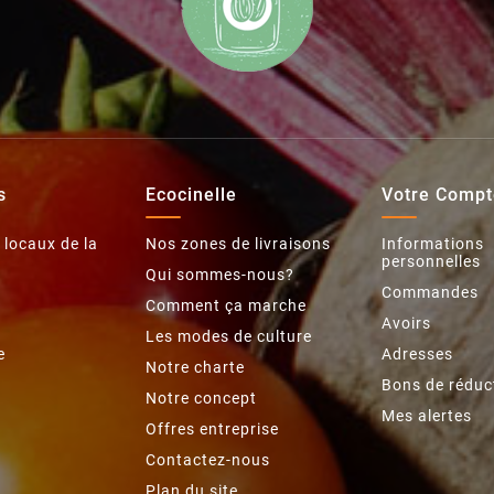
s
Ecocinelle
Votre Compt
 locaux de la
Nos zones de livraisons
Informations
personnelles
Qui sommes-nous?
Commandes
Comment ça marche
Avoirs
Les modes de culture
e
Adresses
Notre charte
Bons de réduc
Notre concept
Mes alertes
Offres entreprise
Contactez-nous
Plan du site